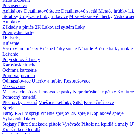
Rada Excelent
Príslušenstvo
Aplikátory
Detailingové štetce
Detailingové svetlá
Merače hrúbky la
Škrabky
Umývacie huby, rukavice
Mikrovláknové utierky
Vedrá a se
Autolaky
Základy a plniče
2K Lakovací systém
Laky
Priemyslné farby
1K Farby
Brúsenie
Výseky pre brúsky
Brúsne hárky suché
Náradie
Brúsne hárky mokré
Leštenie
Polyesterové Tmely
Karosárske tmely
Ochrana karosérie
Príprava povrchu
Odmastňovace
Utierky a hubky
Rozprašovace
Maskovanie
Maskovacie pásky
Lemovacie pásky
Neprebrúsiteľné pásky
Kontúro
Pomocný materiál
Plechovky a vedrá
Miešacie kelímky
Sitká
Korekčné štetce
Spreje
Farby RAL v spreji
Plnenie sprejov
2K spreje
Doplnkové spreje
Vybavenie lakovní
Stojany
Filtre
Striekacie pištole
Vysávače
Pištole na lepidlá a tmely
UV
Konštrukcné lepidlá