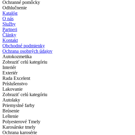
Ochranné pomôcky
Odhlučnenie
Katalóg
O nás
Služby
Partneri
Články
Kontakt
Obchodné podmienky
Ochrana osobných údajov
Autokozmetika
Zobraziť celú kategóriu
Interiér
Exteriér
Rada Excelent
Príslušenstvo
Lakovanie
Zobraziť celú kategóriu
Autolaky
Priemyslné farby
Brúsenie
Leštenie
Polyesterové Tmely
Karosárske tmely
Ochrana karosérie