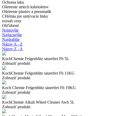
Ochrana laku
Ošetrenie striech kabrioletov
Ošetrenie plastov a pneumatík
CHémia pre umývacie linky
rozsah ceny
Obľúbené
Najnovšie
Najlacnejšie
Najdrahšie
Názov A - Z
Názov Z - A
KochChemie Felgenblitz säurefrei Fb 5L
Zobraziť produkt
KochChemie Felgenblitz säurefrei Fb 11KG
Zobraziť produkt
Koch Chemie Felgenblitz säurefrei Fb 19KG
Zobraziť produkt
KochChemie Alkali Wheel Cleaner Awh 5L
Zobraziť produkt