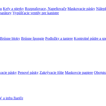
ku
Kefy a stierky
Rozprašovace, Napeňovače
Maskovacie pásky
Nálepk
parátory
Vypúšťacie ventily pre kanistre
Brúsne bloky
Brúsne špongie
Podložky a taniere
Kontrolné púdre a sp
vacie pásky
Penové pásky
Zakrývacie fólie
Maskovcie papiere
Obojstr
 a infra žiariče