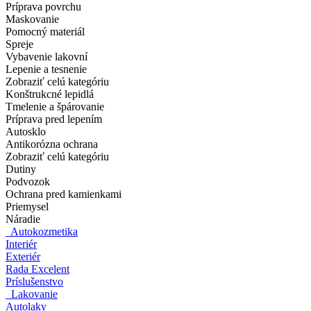
Príprava povrchu
Maskovanie
Pomocný materiál
Spreje
Vybavenie lakovní
Lepenie a tesnenie
Zobraziť celú kategóriu
Konštrukcné lepidlá
Tmelenie a špárovanie
Príprava pred lepením
Autosklo
Antikorózna ochrana
Zobraziť celú kategóriu
Dutiny
Podvozok
Ochrana pred kamienkami
Priemysel
Náradie
Autokozmetika
Interiér
Exteriér
Rada Excelent
Príslušenstvo
Lakovanie
Autolaky