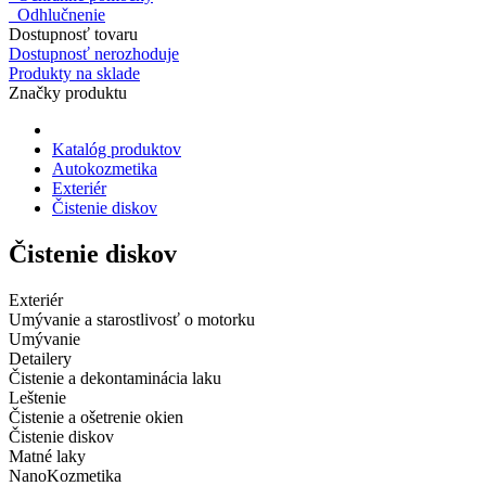
Odhlučnenie
Dostupnosť tovaru
Dostupnosť nerozhoduje
Produkty na sklade
Značky produktu
Katalóg produktov
Autokozmetika
Exteriér
Čistenie diskov
Čistenie diskov
Exteriér
Umývanie a starostlivosť o motorku
Umývanie
Detailery
Čistenie a dekontaminácia laku
Leštenie
Čistenie a ošetrenie okien
Čistenie diskov
Matné laky
NanoKozmetika