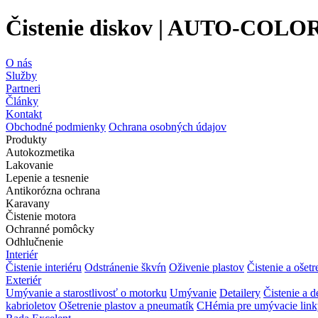
Čistenie diskov | AUTO-COLOR
O nás
Služby
Partneri
Články
Kontakt
Obchodné podmienky
Ochrana osobných údajov
Produkty
Autokozmetika
Lakovanie
Lepenie a tesnenie
Antikorózna ochrana
Karavany
Čistenie motora
Ochranné pomôcky
Odhlučnenie
Interiér
Čistenie interiéru
Odstránenie škvŕn
Oživenie plastov
Čistenie a ošetr
Exteriér
Umývanie a starostlivosť o motorku
Umývanie
Detailery
Čistenie a 
kabrioletov
Ošetrenie plastov a pneumatík
CHémia pre umývacie link