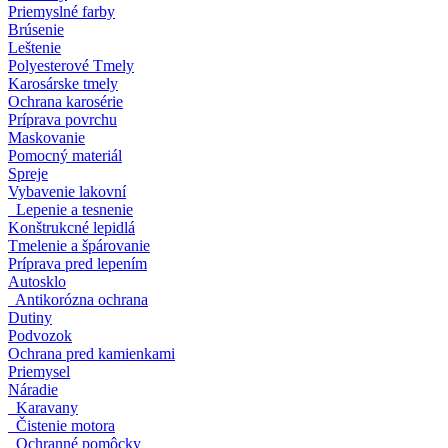
Priemyslné farby
Brúsenie
Leštenie
Polyesterové Tmely
Karosárske tmely
Ochrana karosérie
Príprava povrchu
Maskovanie
Pomocný materiál
Spreje
Vybavenie lakovní
Lepenie a tesnenie
Konštrukcné lepidlá
Tmelenie a špárovanie
Príprava pred lepením
Autosklo
Antikorózna ochrana
Dutiny
Podvozok
Ochrana pred kamienkami
Priemysel
Náradie
Karavany
Čistenie motora
Ochranné pomôcky