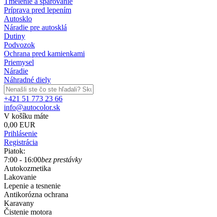
Tmelenie a špárovanie
Príprava pred lepením
Autosklo
Náradie pre autosklá
Dutiny
Podvozok
Ochrana pred kamienkami
Priemysel
Náradie
Náhradné diely
+421 51 773 23 66
info@autocolor.sk
V košíku máte
0,00 EUR
Prihlásenie
Registrácia
Piatok:
7:00 - 16:00
bez prestávky
Autokozmetika
Lakovanie
Lepenie a tesnenie
Antikorózna ochrana
Karavany
Čistenie motora