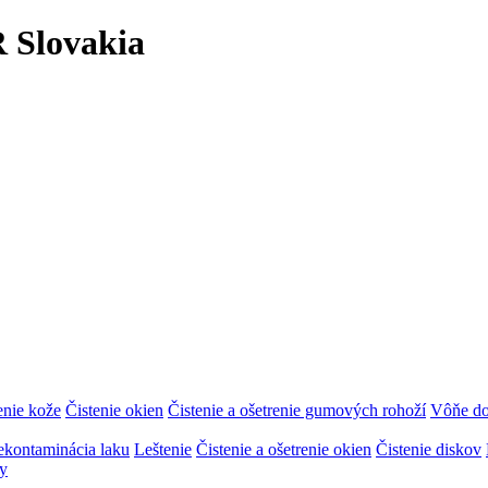
 Slovakia
enie kože
Čistenie okien
Čistenie a ošetrenie gumových rohoží
Vôňe do
dekontaminácia laku
Leštenie
Čistenie a ošetrenie okien
Čistenie diskov
y