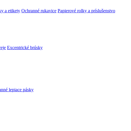
y a etikety
Ochranné rukavice
Papierové rolky a príslušenstvo
reje
Excentrické brúsky
anné lepiace pásky