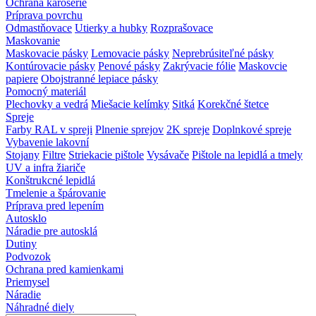
Ochrana karosérie
Príprava povrchu
Odmastňovace
Utierky a hubky
Rozprašovace
Maskovanie
Maskovacie pásky
Lemovacie pásky
Neprebrúsiteľné pásky
Kontúrovacie pásky
Penové pásky
Zakrývacie fólie
Maskovcie
papiere
Obojstranné lepiace pásky
Pomocný materiál
Plechovky a vedrá
Miešacie kelímky
Sitká
Korekčné štetce
Spreje
Farby RAL v spreji
Plnenie sprejov
2K spreje
Doplnkové spreje
Vybavenie lakovní
Stojany
Filtre
Striekacie pištole
Vysávače
Pištole na lepidlá a tmely
UV a infra žiariče
Konštrukcné lepidlá
Tmelenie a špárovanie
Príprava pred lepením
Autosklo
Náradie pre autosklá
Dutiny
Podvozok
Ochrana pred kamienkami
Priemysel
Náradie
Náhradné diely