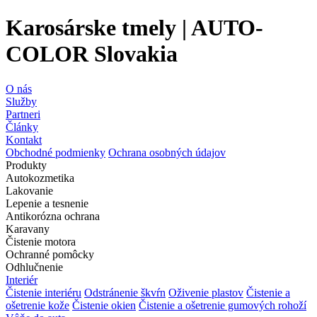
Karosárske tmely | AUTO-
COLOR Slovakia
O nás
Služby
Partneri
Články
Kontakt
Obchodné podmienky
Ochrana osobných údajov
Produkty
Autokozmetika
Lakovanie
Lepenie a tesnenie
Antikorózna ochrana
Karavany
Čistenie motora
Ochranné pomôcky
Odhlučnenie
Interiér
Čistenie interiéru
Odstránenie škvŕn
Oživenie plastov
Čistenie a
ošetrenie kože
Čistenie okien
Čistenie a ošetrenie gumových rohoží