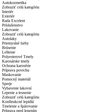
Autokozmetika
Zobraziť celú kategóriu
Interiér
Exteriér
Rada Excelent
Príslušenstvo
Lakovanie
Zobraziť celú kategóriu
Autolaky
Priemyslné farby
Brúsenie
Leštenie
Polyesterové Tmely
Karosárske tmely
Ochrana karosérie
Príprava povrchu
Maskovanie
Pomocný materiál
Spreje
Vybavenie lakovní
Lepenie a tesnenie
Zobraziť celú kategóriu
Konštrukcné lepidlá
Tmelenie a špárovanie
Príprava pred lepením