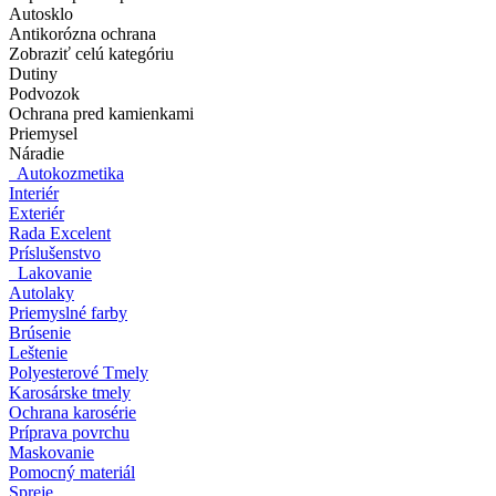
Autosklo
Antikorózna ochrana
Zobraziť celú kategóriu
Dutiny
Podvozok
Ochrana pred kamienkami
Priemysel
Náradie
Autokozmetika
Interiér
Exteriér
Rada Excelent
Príslušenstvo
Lakovanie
Autolaky
Priemyslné farby
Brúsenie
Leštenie
Polyesterové Tmely
Karosárske tmely
Ochrana karosérie
Príprava povrchu
Maskovanie
Pomocný materiál
Spreje