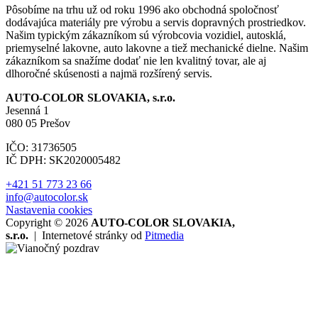
Pôsobíme na trhu už od roku 1996 ako obchodná spoločnosť
dodávajúca materiály pre výrobu a servis dopravných prostriedkov.
Našim typickým zákazníkom sú výrobcovia vozidiel, autosklá,
priemyselné lakovne, auto lakovne a tiež mechanické dielne. Našim
zákazníkom sa snažíme dodať nie len kvalitný tovar, ale aj
dlhoročné skúsenosti a najmä rozšírený servis.
AUTO-COLOR SLOVAKIA, s.r.o.
Jesenná 1
080 05 Prešov
IČO: 31736505
IČ DPH: SK2020005482
+421 51 773 23 66
info@autocolor.sk
Nastavenia cookies
Copyright © 2026
AUTO-COLOR SLOVAKIA,
s.r.o.
|
Internetové stránky od
Pitmedia