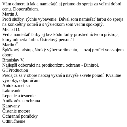
Vám odmerajú lak a namiešajú aj priamo do spreja za veľmi dobrú
cenu. Doporučujem.
Martin J.
Profi služby, rýchle vybavenie. Dával som namiešať farbu do spreja
na konkrétny odtieň a s výsledkom som veľmi spokojný.
Michal D.
Vedia namiešať farby aj bez kódu farby prostredníctvom prístroja,
ktory odmeria farbu. Ústretový personál
Martin Č.
Špičkový prístup, široký výber sortimentu, naozaj profíci vo svojom
obore.
Branislav V.
Najlepší odborníci na protikoróznu ochranu - Dinitrol.
GTProduction
Predajca sa v obore naozaj vyzná a navyše skvele poradí. Kvalitne
výrobky, odporúčam.
Autokozmetika
Lakovanie
Lepenie a tesnenie
Antikorózna ochrana
Karavany
Čistenie motora
Ochranné pomôcky
Odhlučnenie