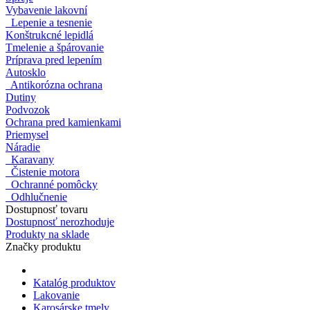
Vybavenie lakovní
Lepenie a tesnenie
Konštrukcné lepidlá
Tmelenie a špárovanie
Príprava pred lepením
Autosklo
Antikorózna ochrana
Dutiny
Podvozok
Ochrana pred kamienkami
Priemysel
Náradie
Karavany
Čistenie motora
Ochranné pomôcky
Odhlučnenie
Dostupnosť tovaru
Dostupnosť nerozhoduje
Produkty na sklade
Značky produktu
Katalóg produktov
Lakovanie
Karosárske tmely