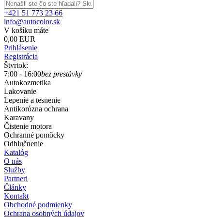
+421 51 773 23 66
info@autocolor.sk
V košíku máte
0,00 EUR
Prihlásenie
Registrácia
Štvrtok:
7:00 - 16:00
bez prestávky
Autokozmetika
Lakovanie
Lepenie a tesnenie
Antikorózna ochrana
Karavany
Čistenie motora
Ochranné pomôcky
Odhlučnenie
Katalóg
O nás
Služby
Partneri
Články
Kontakt
Obchodné podmienky
Ochrana osobných údajov