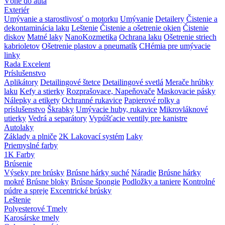
Vôňe do auta
Exteriér
Umývanie a starostlivosť o motorku
Umývanie
Detailery
Čistenie a
dekontaminácia laku
Leštenie
Čistenie a ošetrenie okien
Čistenie
diskov
Matné laky
NanoKozmetika
Ochrana laku
Ošetrenie striech
kabrioletov
Ošetrenie plastov a pneumatík
CHémia pre umývacie
linky
Rada Excelent
Príslušenstvo
Aplikátory
Detailingové štetce
Detailingové svetlá
Merače hrúbky
laku
Kefy a stierky
Rozprašovace, Napeňovače
Maskovacie pásky
Nálepky a etikety
Ochranné rukavice
Papierové rolky a
príslušenstvo
Škrabky
Umývacie huby, rukavice
Mikrovláknové
utierky
Vedrá a separátory
Vypúšťacie ventily pre kanistre
Autolaky
Základy a plniče
2K Lakovací systém
Laky
Priemyslné farby
1K Farby
Brúsenie
Výseky pre brúsky
Brúsne hárky suché
Náradie
Brúsne hárky
mokré
Brúsne bloky
Brúsne špongie
Podložky a taniere
Kontrolné
púdre a spreje
Excentrické brúsky
Leštenie
Polyesterové Tmely
Karosárske tmely