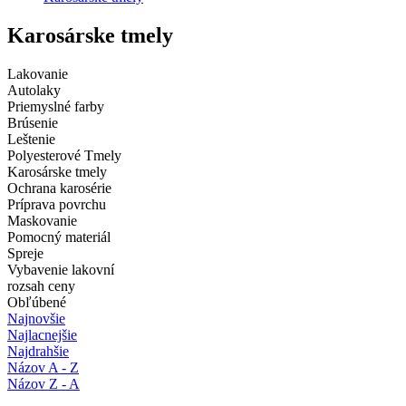
Karosárske tmely
Lakovanie
Autolaky
Priemyslné farby
Brúsenie
Leštenie
Polyesterové Tmely
Karosárske tmely
Ochrana karosérie
Príprava povrchu
Maskovanie
Pomocný materiál
Spreje
Vybavenie lakovní
rozsah ceny
Obľúbené
Najnovšie
Najlacnejšie
Najdrahšie
Názov A - Z
Názov Z - A