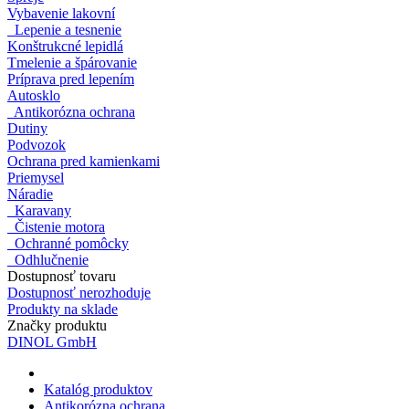
Vybavenie lakovní
Lepenie a tesnenie
Konštrukcné lepidlá
Tmelenie a špárovanie
Príprava pred lepením
Autosklo
Antikorózna ochrana
Dutiny
Podvozok
Ochrana pred kamienkami
Priemysel
Náradie
Karavany
Čistenie motora
Ochranné pomôcky
Odhlučnenie
Dostupnosť tovaru
Dostupnosť nerozhoduje
Produkty na sklade
Značky produktu
DINOL GmbH
Katalóg produktov
Antikorózna ochrana