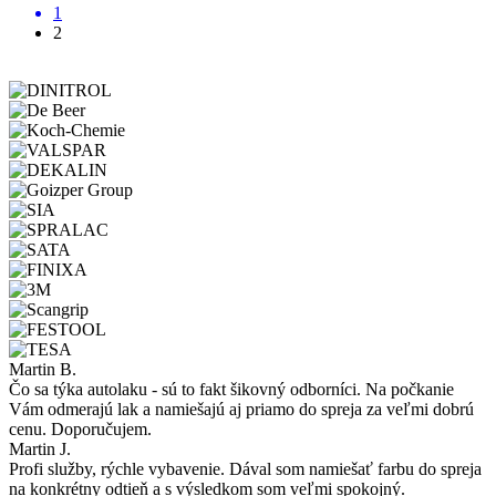
1
2
Martin B.
Čo sa týka autolaku - sú to fakt šikovný odborníci. Na počkanie
Vám odmerajú lak a namiešajú aj priamo do spreja za veľmi dobrú
cenu. Doporučujem.
Martin J.
Profi služby, rýchle vybavenie. Dával som namiešať farbu do spreja
na konkrétny odtieň a s výsledkom som veľmi spokojný.