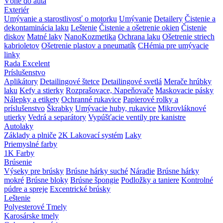
Vôňe do auta
Exteriér
Umývanie a starostlivosť o motorku
Umývanie
Detailery
Čistenie a
dekontaminácia laku
Leštenie
Čistenie a ošetrenie okien
Čistenie
diskov
Matné laky
NanoKozmetika
Ochrana laku
Ošetrenie striech
kabrioletov
Ošetrenie plastov a pneumatík
CHémia pre umývacie
linky
Rada Excelent
Príslušenstvo
Aplikátory
Detailingové štetce
Detailingové svetlá
Merače hrúbky
laku
Kefy a stierky
Rozprašovace, Napeňovače
Maskovacie pásky
Nálepky a etikety
Ochranné rukavice
Papierové rolky a
príslušenstvo
Škrabky
Umývacie huby, rukavice
Mikrovláknové
utierky
Vedrá a separátory
Vypúšťacie ventily pre kanistre
Autolaky
Základy a plniče
2K Lakovací systém
Laky
Priemyslné farby
1K Farby
Brúsenie
Výseky pre brúsky
Brúsne hárky suché
Náradie
Brúsne hárky
mokré
Brúsne bloky
Brúsne špongie
Podložky a taniere
Kontrolné
púdre a spreje
Excentrické brúsky
Leštenie
Polyesterové Tmely
Karosárske tmely