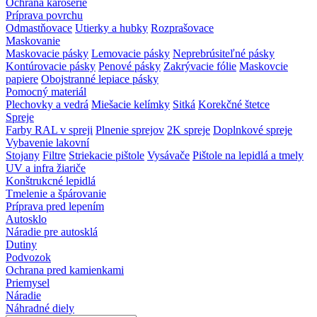
Ochrana karosérie
Príprava povrchu
Odmastňovace
Utierky a hubky
Rozprašovace
Maskovanie
Maskovacie pásky
Lemovacie pásky
Neprebrúsiteľné pásky
Kontúrovacie pásky
Penové pásky
Zakrývacie fólie
Maskovcie
papiere
Obojstranné lepiace pásky
Pomocný materiál
Plechovky a vedrá
Miešacie kelímky
Sitká
Korekčné štetce
Spreje
Farby RAL v spreji
Plnenie sprejov
2K spreje
Doplnkové spreje
Vybavenie lakovní
Stojany
Filtre
Striekacie pištole
Vysávače
Pištole na lepidlá a tmely
UV a infra žiariče
Konštrukcné lepidlá
Tmelenie a špárovanie
Príprava pred lepením
Autosklo
Náradie pre autosklá
Dutiny
Podvozok
Ochrana pred kamienkami
Priemysel
Náradie
Náhradné diely