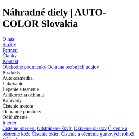
Náhradné diely | AUTO-
COLOR Slovakia
O nás
Služby
Partneri
Články
Kontakt
Obchodné podmienky
Ochrana osobných údajov
Produkty
Autokozmetika
Lakovanie
Lepenie a tesnenie
Antikorózna ochrana
Karavany
Čistenie motora
Ochranné pomôcky
Odhlučnenie
Interiér
Čistenie interiéru
Odstránenie škvŕn
Oživenie plastov
Čistenie a
ošetrenie kože
Čistenie okien
Čistenie a ošetrenie gumových rohoží