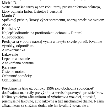
Michal D.
Vedia namiešať farby aj bez kódu farby prostredníctvom prístroja,
ktory odmeria farbu. Ústretový personál
Martin Č.
Špičkový prístup, široký výber sortimentu, naozaj profíci vo svojom
obore.
Branislav V.
Najlepší odborníci na protikoróznu ochranu - Dinitrol.
GTProduction
Predajca sa v obore naozaj vyzná a navyše skvele poradí. Kvalitne
výrobky, odporúčam.
Autokozmetika
Lakovanie
Lepenie a tesnenie
Antikorózna ochrana
Karavany
Čistenie motora
Ochranné pomôcky
Odhlučnenie
Pôsobíme na trhu už od roku 1996 ako obchodná spoločnosť
dodávajúca materiály pre výrobu a servis dopravných prostriedkov.
Našim typickým zákazníkom sú výrobcovia vozidiel, autosklá,
priemyselné lakovne, auto lakovne a tiež mechanické dielne. Našim
zákazníkom sa snažíme dodať nie len kvalitný tovar, ale aj