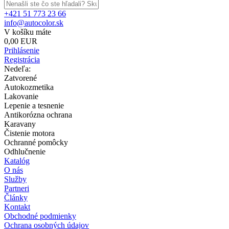
+421 51 773 23 66
info@autocolor.sk
V košíku máte
0,00 EUR
Prihlásenie
Registrácia
Nedeľa:
Zatvorené
Autokozmetika
Lakovanie
Lepenie a tesnenie
Antikorózna ochrana
Karavany
Čistenie motora
Ochranné pomôcky
Odhlučnenie
Katalóg
O nás
Služby
Partneri
Články
Kontakt
Obchodné podmienky
Ochrana osobných údajov