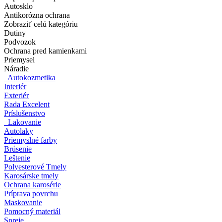
Autosklo
Antikorózna ochrana
Zobraziť celú kategóriu
Dutiny
Podvozok
Ochrana pred kamienkami
Priemysel
Náradie
Autokozmetika
Interiér
Exteriér
Rada Excelent
Príslušenstvo
Lakovanie
Autolaky
Priemyslné farby
Brúsenie
Leštenie
Polyesterové Tmely
Karosárske tmely
Ochrana karosérie
Príprava povrchu
Maskovanie
Pomocný materiál
Spreje