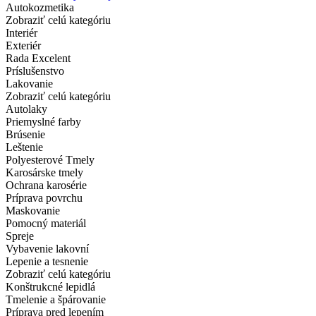
Autokozmetika
Zobraziť celú kategóriu
Interiér
Exteriér
Rada Excelent
Príslušenstvo
Lakovanie
Zobraziť celú kategóriu
Autolaky
Priemyslné farby
Brúsenie
Leštenie
Polyesterové Tmely
Karosárske tmely
Ochrana karosérie
Príprava povrchu
Maskovanie
Pomocný materiál
Spreje
Vybavenie lakovní
Lepenie a tesnenie
Zobraziť celú kategóriu
Konštrukcné lepidlá
Tmelenie a špárovanie
Príprava pred lepením