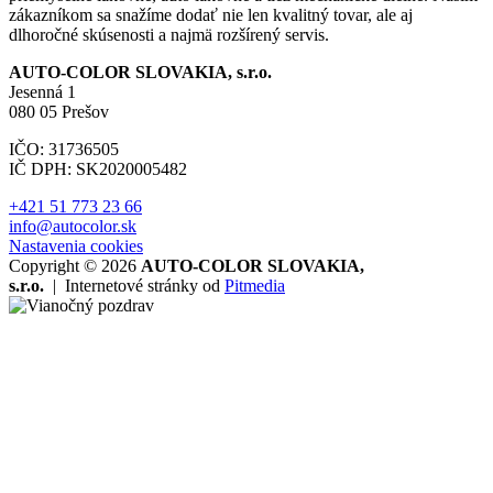
zákazníkom sa snažíme dodať nie len kvalitný tovar, ale aj
dlhoročné skúsenosti a najmä rozšírený servis.
AUTO-COLOR SLOVAKIA, s.r.o.
Jesenná 1
080 05 Prešov
IČO: 31736505
IČ DPH: SK2020005482
+421 51 773 23 66
info@autocolor.sk
Nastavenia cookies
Copyright © 2026
AUTO-COLOR SLOVAKIA,
s.r.o.
|
Internetové stránky od
Pitmedia