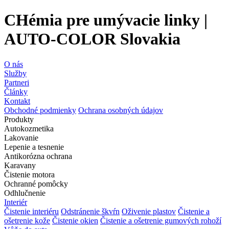
CHémia pre umývacie linky |
AUTO-COLOR Slovakia
O nás
Služby
Partneri
Články
Kontakt
Obchodné podmienky
Ochrana osobných údajov
Produkty
Autokozmetika
Lakovanie
Lepenie a tesnenie
Antikorózna ochrana
Karavany
Čistenie motora
Ochranné pomôcky
Odhlučnenie
Interiér
Čistenie interiéru
Odstránenie škvŕn
Oživenie plastov
Čistenie a
ošetrenie kože
Čistenie okien
Čistenie a ošetrenie gumových rohoží