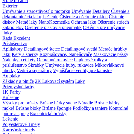
Vôňe do auta
Exteriér
Umývanie a starostlivosť o motorku
Umývanie
Detailery
Čistenie a
dekontaminácia laku
Leštenie
Čistenie a ošetrenie okien
Čistenie
diskov
Matné laky
NanoKozmetika
Ochrana laku
Ošetrenie striech
kabrioletov
Ošetrenie plastov a pneumatík
CHémia pre umývacie
linky
Rada Excelent
Príslušenstvo
Aplikátory
Detailingové štetce
Detailingové svetlá
Merače hrúbky
laku
Kefy a stierky
Rozprašovace, Napeňovače
Maskovacie pásky
Nálepky a etikety
Ochranné rukavice
Papierové rolky a
príslušenstvo
Škrabky
Umývacie huby, rukavice
Mikrovláknové
utierky
Vedrá a separátory
Vypúšťacie ventily pre kanistre
Autolaky
Základy a plniče
2K Lakovací systém
Laky
Priemyslné farby
1K Farby
Brúsenie
Výseky pre brúsky
Brúsne hárky suché
Náradie
Brúsne hárky
mokré
Brúsne bloky
Brúsne špongie
Podložky a taniere
Kontrolné
púdre a spreje
Excentrické brúsky
Leštenie
Polyesterové Tmely
Karosárske tmely