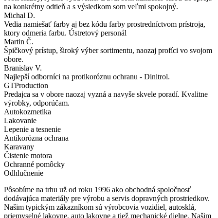
na konkrétny odtieň a s výsledkom som veľmi spokojný.
Michal D.
Vedia namiešať farby aj bez kódu farby prostredníctvom prístroja,
ktory odmeria farbu. Ústretový personál
Martin Č.
Špičkový prístup, široký výber sortimentu, naozaj profíci vo svojom
obore.
Branislav V.
Najlepší odborníci na protikoróznu ochranu - Dinitrol.
GTProduction
Predajca sa v obore naozaj vyzná a navyše skvele poradí. Kvalitne
výrobky, odporúčam.
Autokozmetika
Lakovanie
Lepenie a tesnenie
Antikorózna ochrana
Karavany
Čistenie motora
Ochranné pomôcky
Odhlučnenie
Pôsobíme na trhu už od roku 1996 ako obchodná spoločnosť
dodávajúca materiály pre výrobu a servis dopravných prostriedkov.
Našim typickým zákazníkom sú výrobcovia vozidiel, autosklá,
priemyselné lakovne, auto lakovne a tiež mechanické dielne. Našim