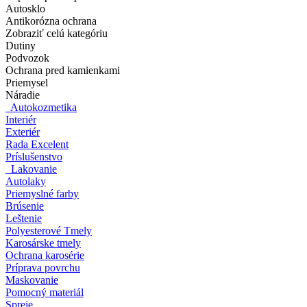
Autosklo
Antikorózna ochrana
Zobraziť celú kategóriu
Dutiny
Podvozok
Ochrana pred kamienkami
Priemysel
Náradie
Autokozmetika
Interiér
Exteriér
Rada Excelent
Príslušenstvo
Lakovanie
Autolaky
Priemyslné farby
Brúsenie
Leštenie
Polyesterové Tmely
Karosárske tmely
Ochrana karosérie
Príprava povrchu
Maskovanie
Pomocný materiál
Spreje