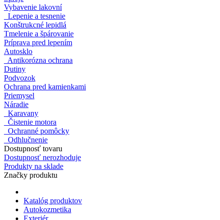
Vybavenie lakovní
Lepenie a tesnenie
Konštrukcné lepidlá
Tmelenie a špárovanie
Príprava pred lepením
Autosklo
Antikorózna ochrana
Dutiny
Podvozok
Ochrana pred kamienkami
Priemysel
Náradie
Karavany
Čistenie motora
Ochranné pomôcky
Odhlučnenie
Dostupnosť tovaru
Dostupnosť nerozhoduje
Produkty na sklade
Značky produktu
Katalóg produktov
Autokozmetika
Exteriér