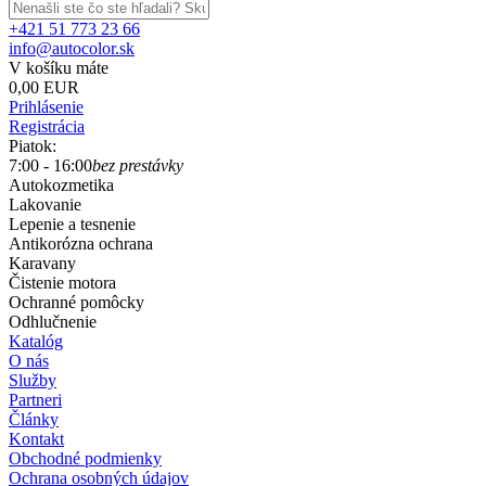
+421 51 773 23 66
info@autocolor.sk
V košíku máte
0,00 EUR
Prihlásenie
Registrácia
Piatok:
7:00 - 16:00
bez prestávky
Autokozmetika
Lakovanie
Lepenie a tesnenie
Antikorózna ochrana
Karavany
Čistenie motora
Ochranné pomôcky
Odhlučnenie
Katalóg
O nás
Služby
Partneri
Články
Kontakt
Obchodné podmienky
Ochrana osobných údajov