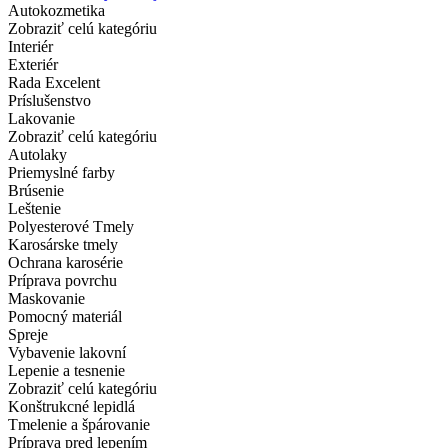
Autokozmetika
Zobraziť celú kategóriu
Interiér
Exteriér
Rada Excelent
Príslušenstvo
Lakovanie
Zobraziť celú kategóriu
Autolaky
Priemyslné farby
Brúsenie
Leštenie
Polyesterové Tmely
Karosárske tmely
Ochrana karosérie
Príprava povrchu
Maskovanie
Pomocný materiál
Spreje
Vybavenie lakovní
Lepenie a tesnenie
Zobraziť celú kategóriu
Konštrukcné lepidlá
Tmelenie a špárovanie
Príprava pred lepením