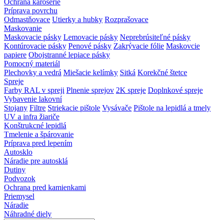
Ochrana karosérie
Príprava povrchu
Odmastňovace
Utierky a hubky
Rozprašovace
Maskovanie
Maskovacie pásky
Lemovacie pásky
Neprebrúsiteľné pásky
Kontúrovacie pásky
Penové pásky
Zakrývacie fólie
Maskovcie
papiere
Obojstranné lepiace pásky
Pomocný materiál
Plechovky a vedrá
Miešacie kelímky
Sitká
Korekčné štetce
Spreje
Farby RAL v spreji
Plnenie sprejov
2K spreje
Doplnkové spreje
Vybavenie lakovní
Stojany
Filtre
Striekacie pištole
Vysávače
Pištole na lepidlá a tmely
UV a infra žiariče
Konštrukcné lepidlá
Tmelenie a špárovanie
Príprava pred lepením
Autosklo
Náradie pre autosklá
Dutiny
Podvozok
Ochrana pred kamienkami
Priemysel
Náradie
Náhradné diely