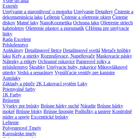
Vôňe do auta
Exteriér
Umývanie a starostlivosť o motorku
Umývanie
Detailery
Čistenie a
dekontaminácia laku
Leštenie
Čistenie a ošetrenie okien
Čistenie
diskov
Matné laky
NanoKozmetika
Ochrana laku
Ošetrenie striech
kabrioletov
Ošetrenie plastov a pneumatík
CHémia pre umývacie
linky
Rada Excelent
Príslušenstvo
Aplikátory
Detailingové štetce
Detailingové svetlá
Merače hrúbky
laku
Kefy a stierky
Rozprašovace, Napeňovače
Maskovacie pásky
Nálepky a etikety
Ochranné rukavice
Papierové rolky a
príslušenstvo
Škrabky
Umývacie huby, rukavice
Mikrovláknové
utierky
Vedrá a separátory
Vypúšťacie ventily pre kanistre
Autolaky
Základy a plniče
2K Lakovací systém
Laky
Priemyslné farby
1K Farby
Brúsenie
Výseky pre brúsky
Brúsne hárky suché
Náradie
Brúsne hárky
mokré
Brúsne bloky
Brúsne špongie
Podložky a taniere
Kontrolné
púdre a spreje
Excentrické brúsky
Leštenie
Polyesterové Tmely
Karosárske tmely