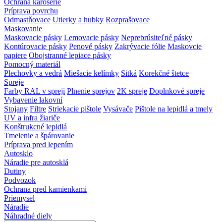
Ochrana karosérie
Príprava povrchu
Odmastňovace
Utierky a hubky
Rozprašovace
Maskovanie
Maskovacie pásky
Lemovacie pásky
Neprebrúsiteľné pásky
Kontúrovacie pásky
Penové pásky
Zakrývacie fólie
Maskovcie
papiere
Obojstranné lepiace pásky
Pomocný materiál
Plechovky a vedrá
Miešacie kelímky
Sitká
Korekčné štetce
Spreje
Farby RAL v spreji
Plnenie sprejov
2K spreje
Doplnkové spreje
Vybavenie lakovní
Stojany
Filtre
Striekacie pištole
Vysávače
Pištole na lepidlá a tmely
UV a infra žiariče
Konštrukcné lepidlá
Tmelenie a špárovanie
Príprava pred lepením
Autosklo
Náradie pre autosklá
Dutiny
Podvozok
Ochrana pred kamienkami
Priemysel
Náradie
Náhradné diely