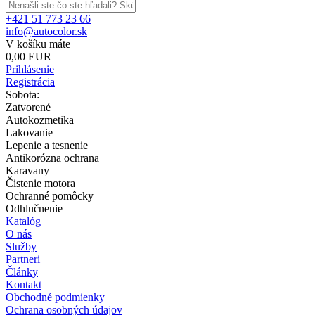
+421 51 773 23 66
info@autocolor.sk
V košíku máte
0,00 EUR
Prihlásenie
Registrácia
Sobota:
Zatvorené
Autokozmetika
Lakovanie
Lepenie a tesnenie
Antikorózna ochrana
Karavany
Čistenie motora
Ochranné pomôcky
Odhlučnenie
Katalóg
O nás
Služby
Partneri
Články
Kontakt
Obchodné podmienky
Ochrana osobných údajov