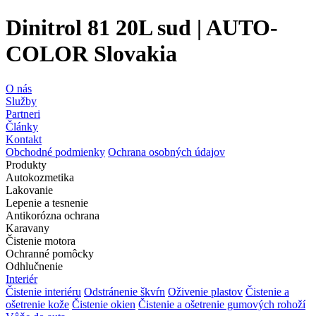
Dinitrol 81 20L sud | AUTO-
COLOR Slovakia
O nás
Služby
Partneri
Články
Kontakt
Obchodné podmienky
Ochrana osobných údajov
Produkty
Autokozmetika
Lakovanie
Lepenie a tesnenie
Antikorózna ochrana
Karavany
Čistenie motora
Ochranné pomôcky
Odhlučnenie
Interiér
Čistenie interiéru
Odstránenie škvŕn
Oživenie plastov
Čistenie a
ošetrenie kože
Čistenie okien
Čistenie a ošetrenie gumových rohoží