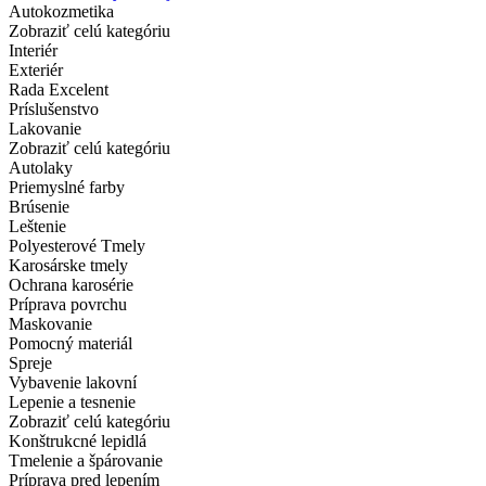
Autokozmetika
Zobraziť celú kategóriu
Interiér
Exteriér
Rada Excelent
Príslušenstvo
Lakovanie
Zobraziť celú kategóriu
Autolaky
Priemyslné farby
Brúsenie
Leštenie
Polyesterové Tmely
Karosárske tmely
Ochrana karosérie
Príprava povrchu
Maskovanie
Pomocný materiál
Spreje
Vybavenie lakovní
Lepenie a tesnenie
Zobraziť celú kategóriu
Konštrukcné lepidlá
Tmelenie a špárovanie
Príprava pred lepením