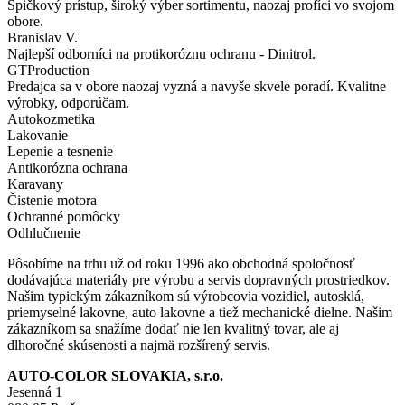
Špičkový prístup, široký výber sortimentu, naozaj profíci vo svojom
obore.
Branislav V.
Najlepší odborníci na protikoróznu ochranu - Dinitrol.
GTProduction
Predajca sa v obore naozaj vyzná a navyše skvele poradí. Kvalitne
výrobky, odporúčam.
Autokozmetika
Lakovanie
Lepenie a tesnenie
Antikorózna ochrana
Karavany
Čistenie motora
Ochranné pomôcky
Odhlučnenie
Pôsobíme na trhu už od roku 1996 ako obchodná spoločnosť
dodávajúca materiály pre výrobu a servis dopravných prostriedkov.
Našim typickým zákazníkom sú výrobcovia vozidiel, autosklá,
priemyselné lakovne, auto lakovne a tiež mechanické dielne. Našim
zákazníkom sa snažíme dodať nie len kvalitný tovar, ale aj
dlhoročné skúsenosti a najmä rozšírený servis.
AUTO-COLOR SLOVAKIA, s.r.o.
Jesenná 1