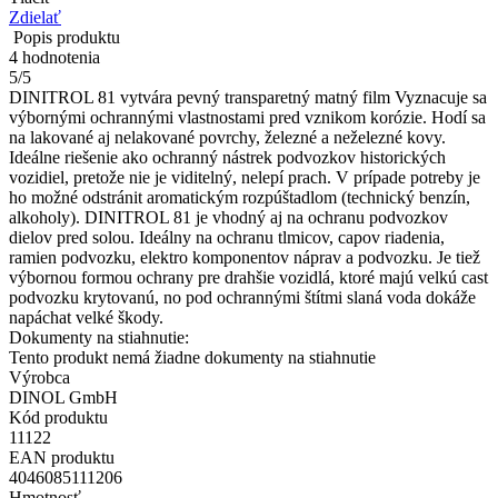
Zdielať
Popis produktu
4
hodnotenia
5
/
5
DINITROL 81 vytvára pevný transparetný matný film Vyznacuje sa
výbornými ochrannými vlastnostami pred vznikom korózie. Hodí sa
na lakované aj nelakované povrchy, železné a neželezné kovy.
Ideálne riešenie ako ochranný nástrek podvozkov historických
vozidiel, pretože nie je viditelný, nelepí prach. V prípade potreby je
ho možné odstránit aromatickým rozpúštadlom (technický benzín,
alkoholy). DINITROL 81 je vhodný aj na ochranu podvozkov
dielov pred solou. Ideálny na ochranu tlmicov, capov riadenia,
ramien podvozku, elektro komponentov náprav a podvozku. Je tiež
výbornou formou ochrany pre drahšie vozidlá, ktoré majú velkú cast
podvozku krytovanú, no pod ochrannými štítmi slaná voda dokáže
napáchat velké škody.
Dokumenty na stiahnutie:
Tento produkt nemá žiadne dokumenty na stiahnutie
Výrobca
DINOL GmbH
Kód produktu
11122
EAN produktu
4046085111206
Hmotnosť