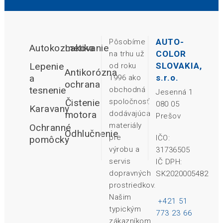
AUTO-
Pôsobíme
Autokozmetika
Lakovanie
COLOR
na trhu už
Lepenie
SLOVAKIA,
od roku
Antikorózna
a
s.r.o.
1996 ako
ochrana
tesnenie
obchodná
Jesenná 1
Čistenie
spoločnosť
080 05
Karavany
motora
dodávajúca
Prešov
materiály
Ochranné
Odhlučnenie
pre
IČO:
pomôcky
výrobu a
31736505
servis
IČ DPH:
dopravných
SK2020005482
prostriedkov.
Našim
+421 51
typickým
773 23 66
zákazníkom