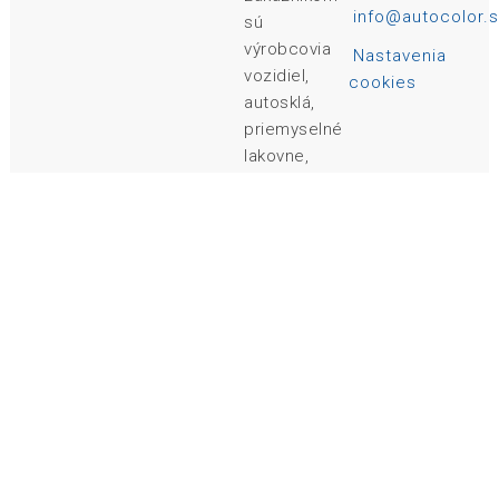
info@autocolor.s
sú
výrobcovia
Nastavenia
vozidiel,
cookies
autosklá,
priemyselné
lakovne,
auto
lakovne a
tiež
mechanické
dielne.
Našim
zákazníkom
sa
snažíme
dodať nie
len
kvalitný