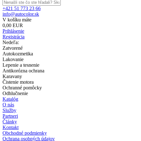
+421 51 773 23 66
info@autocolor.sk
V košíku máte
0,00 EUR
Prihlásenie
Registrácia
Nedeľa:
Zatvorené
Autokozmetika
Lakovanie
Lepenie a tesnenie
Antikorózna ochrana
Karavany
Čistenie motora
Ochranné pomôcky
Odhlučnenie
Katalóg
O nás
Služby
Partneri
Články
Kontakt
Obchodné podmienky
Ochrana osobných údajov