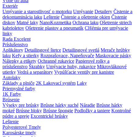
Vôňe do auta
Exteriér
Umývanie a starostlivosť o motorku
Umývanie
Detailery
Čistenie a
dekontaminácia laku
Leštenie
Čistenie a ošetrenie okien
Čistenie
diskov
Matné laky
NanoKozmetika
Ochrana laku
Ošetrenie striech
kabrioletov
Ošetrenie plastov a pneumatík
CHémia pre umývacie
linky
Rada Excelent
Príslušenstvo
Aplikátory
Detailingové štetce
Detailingové svetlá
Merače hrúbky
laku
Kefy a stierky
Rozprašovace, Napeňovače
Maskovacie pásky
Nálepky a etikety
Ochranné rukavice
Papierové rolky a
príslušenstvo
Škrabky
Umývacie huby, rukavice
Mikrovláknové
utierky
Vedrá a separátory
Vypúšťacie ventily pre kanistre
Autolaky
Základy a plniče
2K Lakovací systém
Laky
Priemyslné farby
1K Farby
Brúsenie
Výseky pre brúsky
Brúsne hárky suché
Náradie
Brúsne hárky
mokré
Brúsne bloky
Brúsne špongie
Podložky a taniere
Kontrolné
púdre a spreje
Excentrické brúsky
Leštenie
Polyesterové Tmely
Karosárske tmely