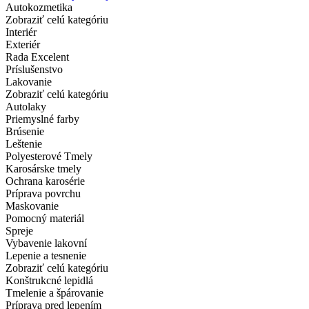
Autokozmetika
Zobraziť celú kategóriu
Interiér
Exteriér
Rada Excelent
Príslušenstvo
Lakovanie
Zobraziť celú kategóriu
Autolaky
Priemyslné farby
Brúsenie
Leštenie
Polyesterové Tmely
Karosárske tmely
Ochrana karosérie
Príprava povrchu
Maskovanie
Pomocný materiál
Spreje
Vybavenie lakovní
Lepenie a tesnenie
Zobraziť celú kategóriu
Konštrukcné lepidlá
Tmelenie a špárovanie
Príprava pred lepením