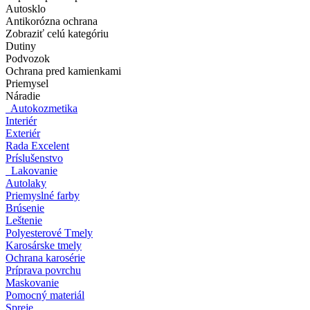
Autosklo
Antikorózna ochrana
Zobraziť celú kategóriu
Dutiny
Podvozok
Ochrana pred kamienkami
Priemysel
Náradie
Autokozmetika
Interiér
Exteriér
Rada Excelent
Príslušenstvo
Lakovanie
Autolaky
Priemyslné farby
Brúsenie
Leštenie
Polyesterové Tmely
Karosárske tmely
Ochrana karosérie
Príprava povrchu
Maskovanie
Pomocný materiál
Spreje