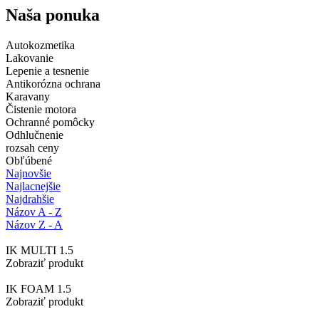
Naša ponuka
Autokozmetika
Lakovanie
Lepenie a tesnenie
Antikorózna ochrana
Karavany
Čistenie motora
Ochranné pomôcky
Odhlučnenie
rozsah ceny
Obľúbené
Najnovšie
Najlacnejšie
Najdrahšie
Názov A - Z
Názov Z - A
IK MULTI 1.5
Zobraziť produkt
IK FOAM 1.5
Zobraziť produkt