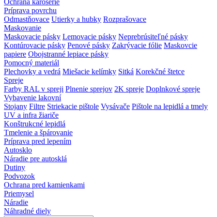
Ochrana karosérie
Príprava povrchu
Odmastňovace
Utierky a hubky
Rozprašovace
Maskovanie
Maskovacie pásky
Lemovacie pásky
Neprebrúsiteľné pásky
Kontúrovacie pásky
Penové pásky
Zakrývacie fólie
Maskovcie
papiere
Obojstranné lepiace pásky
Pomocný materiál
Plechovky a vedrá
Miešacie kelímky
Sitká
Korekčné štetce
Spreje
Farby RAL v spreji
Plnenie sprejov
2K spreje
Doplnkové spreje
Vybavenie lakovní
Stojany
Filtre
Striekacie pištole
Vysávače
Pištole na lepidlá a tmely
UV a infra žiariče
Konštrukcné lepidlá
Tmelenie a špárovanie
Príprava pred lepením
Autosklo
Náradie pre autosklá
Dutiny
Podvozok
Ochrana pred kamienkami
Priemysel
Náradie
Náhradné diely