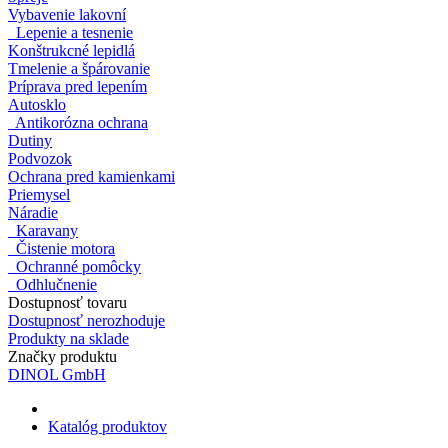
Vybavenie lakovní
Lepenie a tesnenie
Konštrukcné lepidlá
Tmelenie a špárovanie
Príprava pred lepením
Autosklo
Antikorózna ochrana
Dutiny
Podvozok
Ochrana pred kamienkami
Priemysel
Náradie
Karavany
Čistenie motora
Ochranné pomôcky
Odhlučnenie
Dostupnosť tovaru
Dostupnosť nerozhoduje
Produkty na sklade
Značky produktu
DINOL GmbH
Katalóg produktov