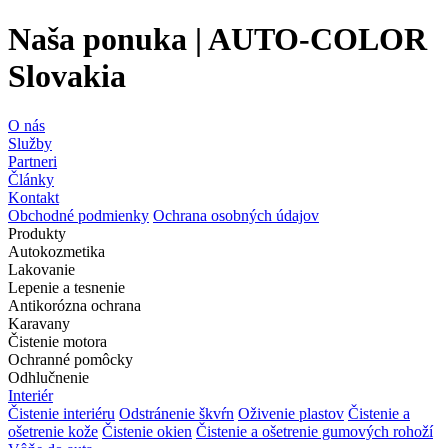
Naša ponuka | AUTO-COLOR
Slovakia
O nás
Služby
Partneri
Články
Kontakt
Obchodné podmienky
Ochrana osobných údajov
Produkty
Autokozmetika
Lakovanie
Lepenie a tesnenie
Antikorózna ochrana
Karavany
Čistenie motora
Ochranné pomôcky
Odhlučnenie
Interiér
Čistenie interiéru
Odstránenie škvŕn
Oživenie plastov
Čistenie a
ošetrenie kože
Čistenie okien
Čistenie a ošetrenie gumových rohoží