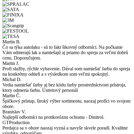
Martin B.
Čo sa týka autolaku - sú to fakt šikovný odborníci. Na počkanie
Vám odmerajú lak a namiešajú aj priamo do spreja za veľmi dobrú
cenu. Doporučujem.
Martin J.
Profi služby, rýchle vybavenie. Dával som namiešať farbu do spreja
na konkrétny odtieň a s výsledkom som veľmi spokojný.
Michal D.
Vedia namiešať farby aj bez kódu farby prostredníctvom prístroja,
ktory odmeria farbu. Ústretový personál
Martin Č.
Špičkový prístup, široký výber sortimentu, naozaj profíci vo svojom
obore.
Branislav V.
Najlepší odborníci na protikoróznu ochranu - Dinitrol.
GTProduction
Predajca sa v obore naozaj vyzná a navyše skvele poradí. Kvalitne
výrobky, odporúčam.