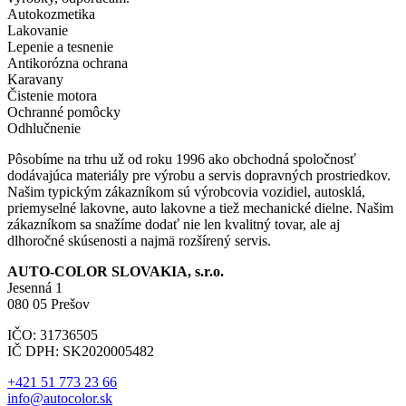
Autokozmetika
Lakovanie
Lepenie a tesnenie
Antikorózna ochrana
Karavany
Čistenie motora
Ochranné pomôcky
Odhlučnenie
Pôsobíme na trhu už od roku 1996 ako obchodná spoločnosť
dodávajúca materiály pre výrobu a servis dopravných prostriedkov.
Našim typickým zákazníkom sú výrobcovia vozidiel, autosklá,
priemyselné lakovne, auto lakovne a tiež mechanické dielne. Našim
zákazníkom sa snažíme dodať nie len kvalitný tovar, ale aj
dlhoročné skúsenosti a najmä rozšírený servis.
AUTO-COLOR SLOVAKIA, s.r.o.
Jesenná 1
080 05 Prešov
IČO: 31736505
IČ DPH: SK2020005482
+421 51 773 23 66
info@autocolor.sk