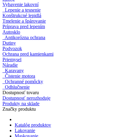
Vybavenie lakovní
Lepenie a tesnenie
Konštrukcné lepidlá
Tmelenie a špárovanie
Príprava pred lepením
Autosklo
Antikorózna ochrana
Dutiny
Podvozok
Ochrana pred kamienkami
Priemysel
Náradie
Karavany
Čistenie motora
Ochranné pomôcky
Odhlučnenie
Dostupnosť tovaru
Dostupnosť nerozhoduje
Produkty na sklade
Značky produktu
Katalóg produktov
Lakovanie
Maskovanie