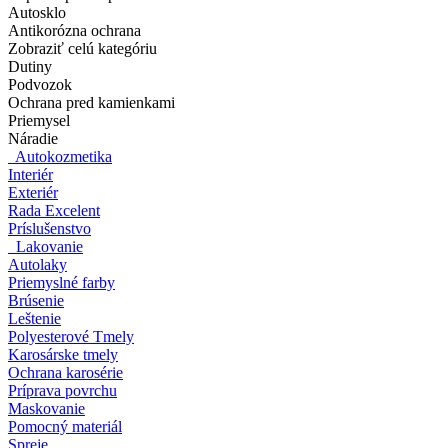
Autosklo
Antikorózna ochrana
Zobraziť celú kategóriu
Dutiny
Podvozok
Ochrana pred kamienkami
Priemysel
Náradie
Autokozmetika
Interiér
Exteriér
Rada Excelent
Príslušenstvo
Lakovanie
Autolaky
Priemyslné farby
Brúsenie
Leštenie
Polyesterové Tmely
Karosárske tmely
Ochrana karosérie
Príprava povrchu
Maskovanie
Pomocný materiál
Spreje