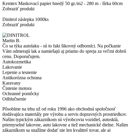
Kemtex Maskovací papier hnedý 50 gr./m2 - 280 m - šírka 60cm
Zobraziť produkt
Dinitrol záslepka 1000ks
Zobraziť produkt
Martin B.
M
Čo sa týka autolaku - sú to fakt šikovný odborníci. Na počkanie
P
Vám odmerajú lak a namiešajú aj priamo do spreja za veľmi dobrú
n
cenu. Doporučujem.
Autokozmetika
Lakovanie
Lepenie a tesnenie
Antikorózna ochrana
Karavany
Čistenie motora
Ochranné pomôcky
Odhlučnenie
Pôsobíme na trhu už od roku 1996 ako obchodná spoločnosť
dodávajúca materiály pre výrobu a servis dopravných prostriedkov.
Našim typickým zákazníkom sú výrobcovia vozidiel, autosklá,
priemyselné lakovne, auto lakovne a tiež mechanické dielne. Našim
zákazníkom sa snažíme dodať nie len kvalitný tovar, ale aj