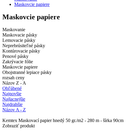
Maskovcie papiere
Maskovcie papiere
Maskovanie
Maskovacie pásky
Lemovacie pásky
Neprebrúsiteľné pásky
Kontúrovacie pásky
Penové pásky
Zakrývacie fólie
Maskovcie papiere
Obojstranné lepiace pásky
rozsah ceny
Názov Z - A
Obľúbené
Najnovšie
Najlacnejšie
Najdrahšie
Názov A - Z
Kemtex Maskovací papier hnedý 50 gr./m2 - 280 m - šírka 90cm
Zobraziť produkt