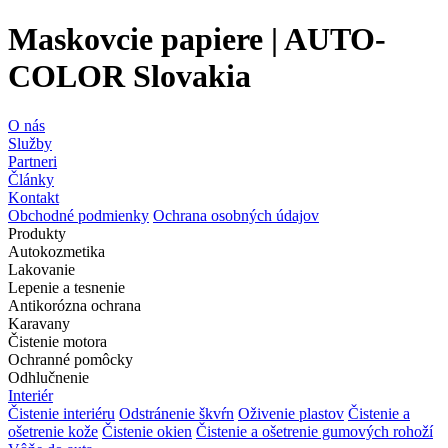
Maskovcie papiere | AUTO-
COLOR Slovakia
O nás
Služby
Partneri
Články
Kontakt
Obchodné podmienky
Ochrana osobných údajov
Produkty
Autokozmetika
Lakovanie
Lepenie a tesnenie
Antikorózna ochrana
Karavany
Čistenie motora
Ochranné pomôcky
Odhlučnenie
Interiér
Čistenie interiéru
Odstránenie škvŕn
Oživenie plastov
Čistenie a
ošetrenie kože
Čistenie okien
Čistenie a ošetrenie gumových rohoží