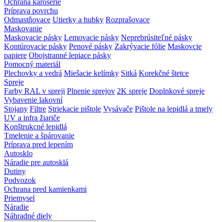
Ochrana karosérie
Príprava povrchu
Odmastňovace
Utierky a hubky
Rozprašovace
Maskovanie
Maskovacie pásky
Lemovacie pásky
Neprebrúsiteľné pásky
Kontúrovacie pásky
Penové pásky
Zakrývacie fólie
Maskovcie
papiere
Obojstranné lepiace pásky
Pomocný materiál
Plechovky a vedrá
Miešacie kelímky
Sitká
Korekčné štetce
Spreje
Farby RAL v spreji
Plnenie sprejov
2K spreje
Doplnkové spreje
Vybavenie lakovní
Stojany
Filtre
Striekacie pištole
Vysávače
Pištole na lepidlá a tmely
UV a infra žiariče
Konštrukcné lepidlá
Tmelenie a špárovanie
Príprava pred lepením
Autosklo
Náradie pre autosklá
Dutiny
Podvozok
Ochrana pred kamienkami
Priemysel
Náradie
Náhradné diely