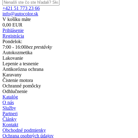
+421 51 773 23 66
info@autocolor.sk
V košíku máte
0,00 EUR
Prihlásenie
Registrácia
Pondelok:
7:00 - 16:00
bez prestávky
Autokozmetika
Lakovanie
Lepenie a tesnenie
Antikorózna ochrana
Karavany
Čistenie motora
Ochranné pomôcky
Odhlučnenie
Katalóg
O nás
Služby
Partneri
Články
Kontakt
Obchodné podmienky
Ochrana osobných údajov