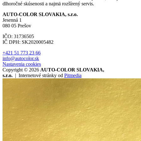
dlhoročné skúsenosti a najmä rozšírený servis.
AUTO-COLOR SLOVAKIA, s.r.o.
Jesenná 1
080 05 Prešov
IČO: 31736505
IČ DPH: SK2020005482
+421 51 773 23 66
info@autocolor.sk
Nastavenia cookies
Copyright © 2026
AUTO-COLOR SLOVAKIA,
s.r.o.
|
Internetové stránky od
Pitmedia