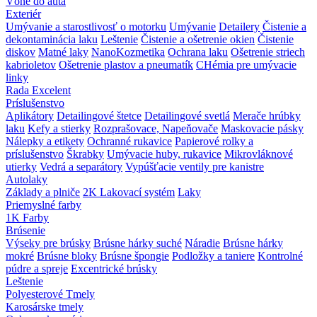
Vôňe do auta
Exteriér
Umývanie a starostlivosť o motorku
Umývanie
Detailery
Čistenie a
dekontaminácia laku
Leštenie
Čistenie a ošetrenie okien
Čistenie
diskov
Matné laky
NanoKozmetika
Ochrana laku
Ošetrenie striech
kabrioletov
Ošetrenie plastov a pneumatík
CHémia pre umývacie
linky
Rada Excelent
Príslušenstvo
Aplikátory
Detailingové štetce
Detailingové svetlá
Merače hrúbky
laku
Kefy a stierky
Rozprašovace, Napeňovače
Maskovacie pásky
Nálepky a etikety
Ochranné rukavice
Papierové rolky a
príslušenstvo
Škrabky
Umývacie huby, rukavice
Mikrovláknové
utierky
Vedrá a separátory
Vypúšťacie ventily pre kanistre
Autolaky
Základy a plniče
2K Lakovací systém
Laky
Priemyslné farby
1K Farby
Brúsenie
Výseky pre brúsky
Brúsne hárky suché
Náradie
Brúsne hárky
mokré
Brúsne bloky
Brúsne špongie
Podložky a taniere
Kontrolné
púdre a spreje
Excentrické brúsky
Leštenie
Polyesterové Tmely
Karosárske tmely