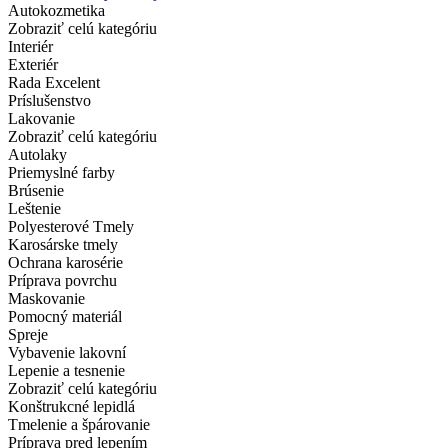
Autokozmetika
Zobraziť celú kategóriu
Interiér
Exteriér
Rada Excelent
Príslušenstvo
Lakovanie
Zobraziť celú kategóriu
Autolaky
Priemyslné farby
Brúsenie
Leštenie
Polyesterové Tmely
Karosárske tmely
Ochrana karosérie
Príprava povrchu
Maskovanie
Pomocný materiál
Spreje
Vybavenie lakovní
Lepenie a tesnenie
Zobraziť celú kategóriu
Konštrukcné lepidlá
Tmelenie a špárovanie
Príprava pred lepením