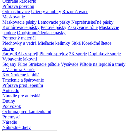
Ochrana karosérie
Príprava povrchu
Odmastňovace
Utierky a hubky
Rozprašovace
Maskovanie
Maskovacie pásky
Lemovacie pásky
Neprebrúsiteľné pásky
Kontúrovacie pásky
Penové pásky
Zakrývacie fólie
Maskovcie
papiere
Obojstranné lepiace pásky
Pomocný materiál
Plechovky a vedrá
Miešacie kelímky
Sitká
Korekčné štetce
Spreje
Farby RAL v spreji
Plnenie sprejov
2K spreje
Doplnkové spreje
Vybavenie lakovní
Stojany
Filtre
Striekacie pištole
Vysávače
Pištole na lepidlá a tmely
UV a infra žiariče
Konštrukcné lepidlá
Tmelenie a špárovanie
Príprava pred lepením
Autosklo
Náradie pre autosklá
Dutiny
Podvozok
Ochrana pred kamienkami
Priemysel
Náradie
Náhradné diely