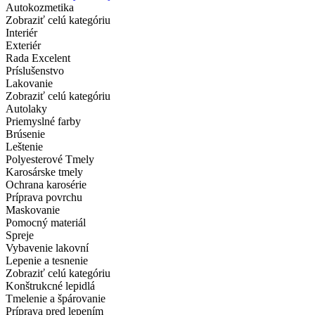
Autokozmetika
Zobraziť celú kategóriu
Interiér
Exteriér
Rada Excelent
Príslušenstvo
Lakovanie
Zobraziť celú kategóriu
Autolaky
Priemyslné farby
Brúsenie
Leštenie
Polyesterové Tmely
Karosárske tmely
Ochrana karosérie
Príprava povrchu
Maskovanie
Pomocný materiál
Spreje
Vybavenie lakovní
Lepenie a tesnenie
Zobraziť celú kategóriu
Konštrukcné lepidlá
Tmelenie a špárovanie
Príprava pred lepením