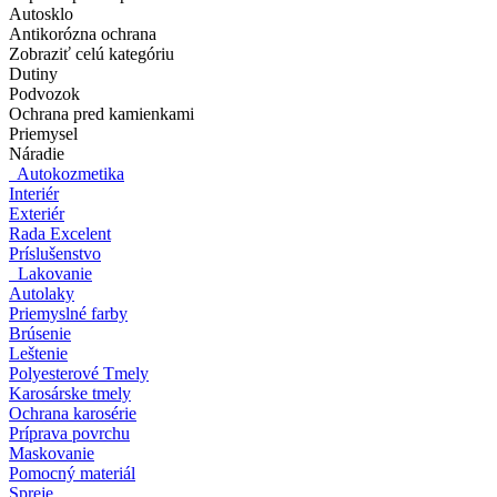
Autosklo
Antikorózna ochrana
Zobraziť celú kategóriu
Dutiny
Podvozok
Ochrana pred kamienkami
Priemysel
Náradie
Autokozmetika
Interiér
Exteriér
Rada Excelent
Príslušenstvo
Lakovanie
Autolaky
Priemyslné farby
Brúsenie
Leštenie
Polyesterové Tmely
Karosárske tmely
Ochrana karosérie
Príprava povrchu
Maskovanie
Pomocný materiál
Spreje