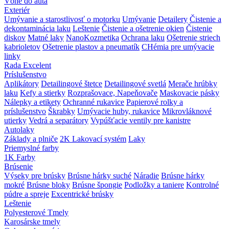
Vôňe do auta
Exteriér
Umývanie a starostlivosť o motorku
Umývanie
Detailery
Čistenie a
dekontaminácia laku
Leštenie
Čistenie a ošetrenie okien
Čistenie
diskov
Matné laky
NanoKozmetika
Ochrana laku
Ošetrenie striech
kabrioletov
Ošetrenie plastov a pneumatík
CHémia pre umývacie
linky
Rada Excelent
Príslušenstvo
Aplikátory
Detailingové štetce
Detailingové svetlá
Merače hrúbky
laku
Kefy a stierky
Rozprašovace, Napeňovače
Maskovacie pásky
Nálepky a etikety
Ochranné rukavice
Papierové rolky a
príslušenstvo
Škrabky
Umývacie huby, rukavice
Mikrovláknové
utierky
Vedrá a separátory
Vypúšťacie ventily pre kanistre
Autolaky
Základy a plniče
2K Lakovací systém
Laky
Priemyslné farby
1K Farby
Brúsenie
Výseky pre brúsky
Brúsne hárky suché
Náradie
Brúsne hárky
mokré
Brúsne bloky
Brúsne špongie
Podložky a taniere
Kontrolné
púdre a spreje
Excentrické brúsky
Leštenie
Polyesterové Tmely
Karosárske tmely