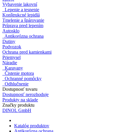
Vybavenie lakovní
Lepenie a tesnenie
Konštrukcné lepidlá
Tmelenie a špárovanie
Príprava pred lepením
Autosklo
Antikorózna ochrana
Dutiny
Podvozok
Ochrana pred kamienkami
Priemysel
Náradie
Karavany
Čistenie motora
Ochranné pomôcky
Odhlučnenie
Dostupnosť tovaru
Dostupnosť nerozhoduje
Produkty na sklade
Značky produktu
DINOL GmbH
Katalóg produktov
Antikorózna ochrana