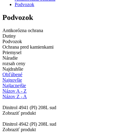
Podvozok
Podvozok
Antikorózna ochrana
Dutiny
Podvozok
Ochrana pred kamienkami
Priemysel
Náradie
rozsah ceny
Najdrahšie
Obľúbené
Najnovšie
Najlacnejšie
Názov A - Z
Názov Z - A
Dinitrol 4941 (PI) 208L sud
Zobraziť produkt
Dinitrol 4942 (PI) 208L sud
Zobraziť produkt