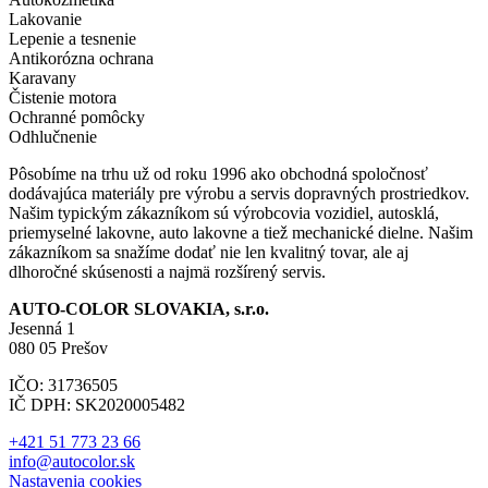
Lakovanie
Lepenie a tesnenie
Antikorózna ochrana
Karavany
Čistenie motora
Ochranné pomôcky
Odhlučnenie
Pôsobíme na trhu už od roku 1996 ako obchodná spoločnosť
dodávajúca materiály pre výrobu a servis dopravných prostriedkov.
Našim typickým zákazníkom sú výrobcovia vozidiel, autosklá,
priemyselné lakovne, auto lakovne a tiež mechanické dielne. Našim
zákazníkom sa snažíme dodať nie len kvalitný tovar, ale aj
dlhoročné skúsenosti a najmä rozšírený servis.
AUTO-COLOR SLOVAKIA, s.r.o.
Jesenná 1
080 05 Prešov
IČO: 31736505
IČ DPH: SK2020005482
+421 51 773 23 66
info@autocolor.sk
Nastavenia cookies