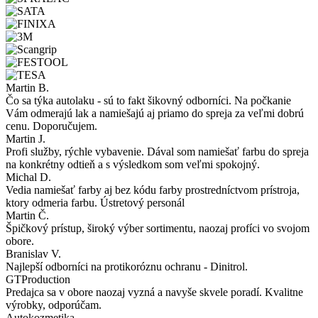
Martin B.
Čo sa týka autolaku - sú to fakt šikovný odborníci. Na počkanie
Vám odmerajú lak a namiešajú aj priamo do spreja za veľmi dobrú
cenu. Doporučujem.
Martin J.
Profi služby, rýchle vybavenie. Dával som namiešať farbu do spreja
na konkrétny odtieň a s výsledkom som veľmi spokojný.
Michal D.
Vedia namiešať farby aj bez kódu farby prostredníctvom prístroja,
ktory odmeria farbu. Ústretový personál
Martin Č.
Špičkový prístup, široký výber sortimentu, naozaj profíci vo svojom
obore.
Branislav V.
Najlepší odborníci na protikoróznu ochranu - Dinitrol.
GTProduction
Predajca sa v obore naozaj vyzná a navyše skvele poradí. Kvalitne
výrobky, odporúčam.
Autokozmetika