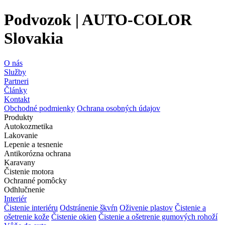
Podvozok | AUTO-COLOR
Slovakia
O nás
Služby
Partneri
Články
Kontakt
Obchodné podmienky
Ochrana osobných údajov
Produkty
Autokozmetika
Lakovanie
Lepenie a tesnenie
Antikorózna ochrana
Karavany
Čistenie motora
Ochranné pomôcky
Odhlučnenie
Interiér
Čistenie interiéru
Odstránenie škvŕn
Oživenie plastov
Čistenie a
ošetrenie kože
Čistenie okien
Čistenie a ošetrenie gumových rohoží