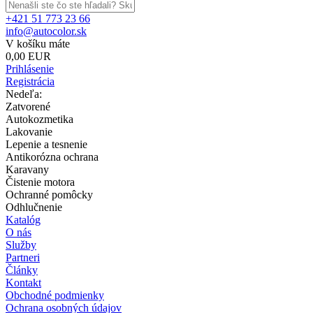
+421 51 773 23 66
info@autocolor.sk
V košíku máte
0,00 EUR
Prihlásenie
Registrácia
Nedeľa:
Zatvorené
Autokozmetika
Lakovanie
Lepenie a tesnenie
Antikorózna ochrana
Karavany
Čistenie motora
Ochranné pomôcky
Odhlučnenie
Katalóg
O nás
Služby
Partneri
Články
Kontakt
Obchodné podmienky
Ochrana osobných údajov