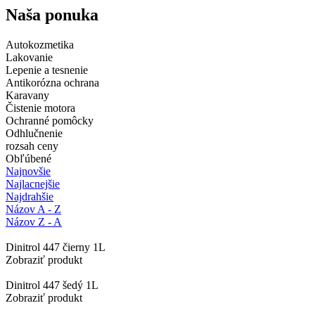
Naša ponuka
Autokozmetika
Lakovanie
Lepenie a tesnenie
Antikorózna ochrana
Karavany
Čistenie motora
Ochranné pomôcky
Odhlučnenie
rozsah ceny
Obľúbené
Najnovšie
Najlacnejšie
Najdrahšie
Názov A - Z
Názov Z - A
Dinitrol 447 čierny 1L
Zobraziť produkt
Dinitrol 447 šedý 1L
Zobraziť produkt