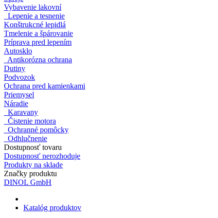
Vybavenie lakovní
Lepenie a tesnenie
Konštrukcné lepidlá
Tmelenie a špárovanie
Príprava pred lepením
Autosklo
Antikorózna ochrana
Dutiny
Podvozok
Ochrana pred kamienkami
Priemysel
Náradie
Karavany
Čistenie motora
Ochranné pomôcky
Odhlučnenie
Dostupnosť tovaru
Dostupnosť nerozhoduje
Produkty na sklade
Značky produktu
DINOL GmbH
Katalóg produktov