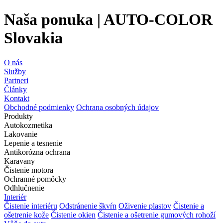
Naša ponuka | AUTO-COLOR
Slovakia
O nás
Služby
Partneri
Články
Kontakt
Obchodné podmienky
Ochrana osobných údajov
Produkty
Autokozmetika
Lakovanie
Lepenie a tesnenie
Antikorózna ochrana
Karavany
Čistenie motora
Ochranné pomôcky
Odhlučnenie
Interiér
Čistenie interiéru
Odstránenie škvŕn
Oživenie plastov
Čistenie a
ošetrenie kože
Čistenie okien
Čistenie a ošetrenie gumových rohoží