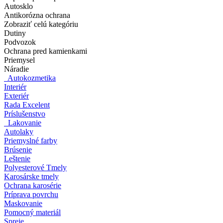
Autosklo
Antikorózna ochrana
Zobraziť celú kategóriu
Dutiny
Podvozok
Ochrana pred kamienkami
Priemysel
Náradie
Autokozmetika
Interiér
Exteriér
Rada Excelent
Príslušenstvo
Lakovanie
Autolaky
Priemyslné farby
Brúsenie
Leštenie
Polyesterové Tmely
Karosárske tmely
Ochrana karosérie
Príprava povrchu
Maskovanie
Pomocný materiál
Spreje