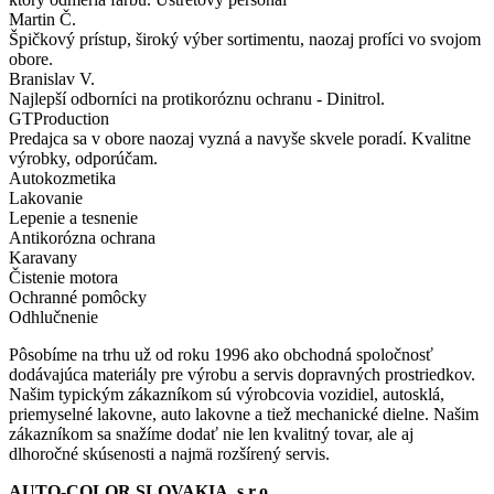
Martin Č.
Špičkový prístup, široký výber sortimentu, naozaj profíci vo svojom
obore.
Branislav V.
Najlepší odborníci na protikoróznu ochranu - Dinitrol.
GTProduction
Predajca sa v obore naozaj vyzná a navyše skvele poradí. Kvalitne
výrobky, odporúčam.
Autokozmetika
Lakovanie
Lepenie a tesnenie
Antikorózna ochrana
Karavany
Čistenie motora
Ochranné pomôcky
Odhlučnenie
Pôsobíme na trhu už od roku 1996 ako obchodná spoločnosť
dodávajúca materiály pre výrobu a servis dopravných prostriedkov.
Našim typickým zákazníkom sú výrobcovia vozidiel, autosklá,
priemyselné lakovne, auto lakovne a tiež mechanické dielne. Našim
zákazníkom sa snažíme dodať nie len kvalitný tovar, ale aj
dlhoročné skúsenosti a najmä rozšírený servis.
AUTO-COLOR SLOVAKIA, s.r.o.