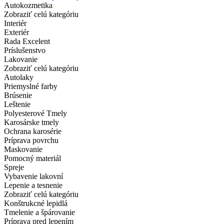
Autokozmetika
Zobraziť celú kategóriu
Interiér
Exteriér
Rada Excelent
Príslušenstvo
Lakovanie
Zobraziť celú kategóriu
Autolaky
Priemyslné farby
Brúsenie
Leštenie
Polyesterové Tmely
Karosárske tmely
Ochrana karosérie
Príprava povrchu
Maskovanie
Pomocný materiál
Spreje
Vybavenie lakovní
Lepenie a tesnenie
Zobraziť celú kategóriu
Konštrukcné lepidlá
Tmelenie a špárovanie
Príprava pred lepením