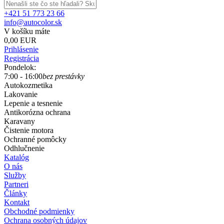
+421 51 773 23 66
info@autocolor.sk
V košíku máte
0,00 EUR
Prihlásenie
Registrácia
Pondelok:
7:00 - 16:00
bez prestávky
Autokozmetika
Lakovanie
Lepenie a tesnenie
Antikorózna ochrana
Karavany
Čistenie motora
Ochranné pomôcky
Odhlučnenie
Katalóg
O nás
Služby
Partneri
Články
Kontakt
Obchodné podmienky
Ochrana osobných údajov