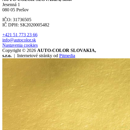
Jesenná 1
080 05 Prešov
IČO: 31736505
IČ DPH: SK2020005482
+421 51 773 23 66
info@autocolor.sk
Nastavenia cookies
Copyright © 2026
AUTO-COLOR SLOVAKIA,
s.r.o.
|
Internetové stránky od
Pitmedia