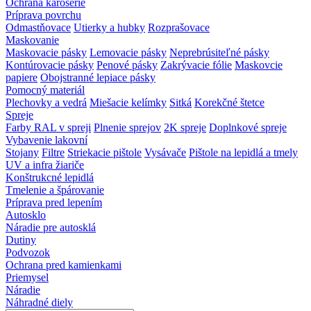
Ochrana karosérie
Príprava povrchu
Odmastňovace
Utierky a hubky
Rozprašovace
Maskovanie
Maskovacie pásky
Lemovacie pásky
Neprebrúsiteľné pásky
Kontúrovacie pásky
Penové pásky
Zakrývacie fólie
Maskovcie
papiere
Obojstranné lepiace pásky
Pomocný materiál
Plechovky a vedrá
Miešacie kelímky
Sitká
Korekčné štetce
Spreje
Farby RAL v spreji
Plnenie sprejov
2K spreje
Doplnkové spreje
Vybavenie lakovní
Stojany
Filtre
Striekacie pištole
Vysávače
Pištole na lepidlá a tmely
UV a infra žiariče
Konštrukcné lepidlá
Tmelenie a špárovanie
Príprava pred lepením
Autosklo
Náradie pre autosklá
Dutiny
Podvozok
Ochrana pred kamienkami
Priemysel
Náradie
Náhradné diely