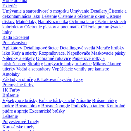
Vôňe do auta
Exteriér
Umývanie a starostlivosť o motorku
Umývanie
Detailery
Čistenie a
dekontaminácia laku
Leštenie
Čistenie a ošetrenie okien
Čistenie
diskov
Matné laky
NanoKozmetika
Ochrana laku
Ošetrenie striech
kabrioletov
Ošetrenie plastov a pneumatík
CHémia pre umývacie
linky
Rada Excelent
Príslušenstvo
Aplikátory
Detailingové štetce
Detailingové svetlá
Merače hrúbky
laku
Kefy a stierky
Rozprašovace, Napeňovače
Maskovacie pásky
Nálepky a etikety
Ochranné rukavice
Papierové rolky a
príslušenstvo
Škrabky
Umývacie huby, rukavice
Mikrovláknové
utierky
Vedrá a separátory
Vypúšťacie ventily pre kanistre
Autolaky
Základy a plniče
2K Lakovací systém
Laky
Priemyslné farby
1K Farby
Brúsenie
Výseky pre brúsky
Brúsne hárky suché
Náradie
Brúsne hárky
mokré
Brúsne bloky
Brúsne špongie
Podložky a taniere
Kontrolné
púdre a spreje
Excentrické brúsky
Leštenie
Polyesterové Tmely
Karosárske tmely