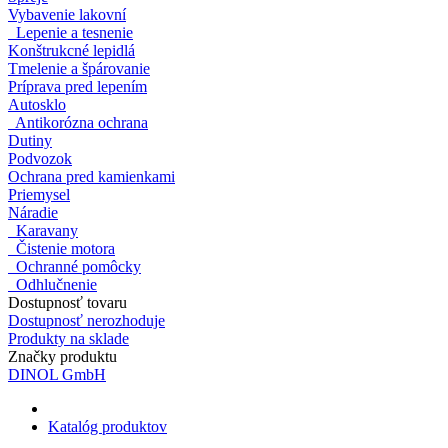
Vybavenie lakovní
Lepenie a tesnenie
Konštrukcné lepidlá
Tmelenie a špárovanie
Príprava pred lepením
Autosklo
Antikorózna ochrana
Dutiny
Podvozok
Ochrana pred kamienkami
Priemysel
Náradie
Karavany
Čistenie motora
Ochranné pomôcky
Odhlučnenie
Dostupnosť tovaru
Dostupnosť nerozhoduje
Produkty na sklade
Značky produktu
DINOL GmbH
Katalóg produktov