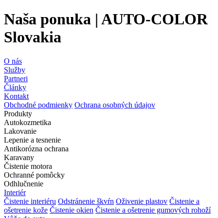
Naša ponuka | AUTO-COLOR
Slovakia
O nás
Služby
Partneri
Články
Kontakt
Obchodné podmienky
Ochrana osobných údajov
Produkty
Autokozmetika
Lakovanie
Lepenie a tesnenie
Antikorózna ochrana
Karavany
Čistenie motora
Ochranné pomôcky
Odhlučnenie
Interiér
Čistenie interiéru
Odstránenie škvŕn
Oživenie plastov
Čistenie a
ošetrenie kože
Čistenie okien
Čistenie a ošetrenie gumových rohoží