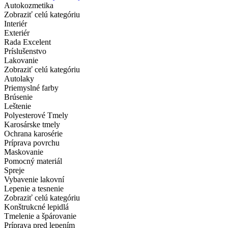
Autokozmetika
Zobraziť celú kategóriu
Interiér
Exteriér
Rada Excelent
Príslušenstvo
Lakovanie
Zobraziť celú kategóriu
Autolaky
Priemyslné farby
Brúsenie
Leštenie
Polyesterové Tmely
Karosárske tmely
Ochrana karosérie
Príprava povrchu
Maskovanie
Pomocný materiál
Spreje
Vybavenie lakovní
Lepenie a tesnenie
Zobraziť celú kategóriu
Konštrukcné lepidlá
Tmelenie a špárovanie
Príprava pred lepením