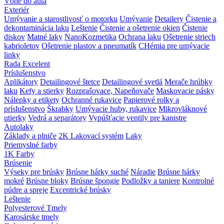
Vôňe do auta
Exteriér
Umývanie a starostlivosť o motorku
Umývanie
Detailery
Čistenie a
dekontaminácia laku
Leštenie
Čistenie a ošetrenie okien
Čistenie
diskov
Matné laky
NanoKozmetika
Ochrana laku
Ošetrenie striech
kabrioletov
Ošetrenie plastov a pneumatík
CHémia pre umývacie
linky
Rada Excelent
Príslušenstvo
Aplikátory
Detailingové štetce
Detailingové svetlá
Merače hrúbky
laku
Kefy a stierky
Rozprašovace, Napeňovače
Maskovacie pásky
Nálepky a etikety
Ochranné rukavice
Papierové rolky a
príslušenstvo
Škrabky
Umývacie huby, rukavice
Mikrovláknové
utierky
Vedrá a separátory
Vypúšťacie ventily pre kanistre
Autolaky
Základy a plniče
2K Lakovací systém
Laky
Priemyslné farby
1K Farby
Brúsenie
Výseky pre brúsky
Brúsne hárky suché
Náradie
Brúsne hárky
mokré
Brúsne bloky
Brúsne špongie
Podložky a taniere
Kontrolné
púdre a spreje
Excentrické brúsky
Leštenie
Polyesterové Tmely
Karosárske tmely