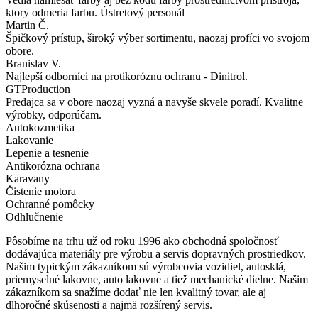
ktory odmeria farbu. Ústretový personál
Martin Č.
Špičkový prístup, široký výber sortimentu, naozaj profíci vo svojom
obore.
Branislav V.
Najlepší odborníci na protikoróznu ochranu - Dinitrol.
GTProduction
Predajca sa v obore naozaj vyzná a navyše skvele poradí. Kvalitne
výrobky, odporúčam.
Autokozmetika
Lakovanie
Lepenie a tesnenie
Antikorózna ochrana
Karavany
Čistenie motora
Ochranné pomôcky
Odhlučnenie
Pôsobíme na trhu už od roku 1996 ako obchodná spoločnosť
dodávajúca materiály pre výrobu a servis dopravných prostriedkov.
Našim typickým zákazníkom sú výrobcovia vozidiel, autosklá,
priemyselné lakovne, auto lakovne a tiež mechanické dielne. Našim
zákazníkom sa snažíme dodať nie len kvalitný tovar, ale aj
dlhoročné skúsenosti a najmä rozšírený servis.