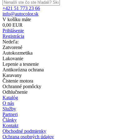
+421 51 773 23 66
info@autocolor.sk
V košíku máte
0,00 EUR
Prihlásenie
Registrácia
Nedeľa:
Zatvorené
Autokozmetika
Lakovanie
Lepenie a tesnenie
Antikorózna ochrana
Karavany
Čistenie motora
Ochranné pomôcky
Odhlučnenie
Katalóg
O nás
Služby
Partneri
Články
Kontakt
Obchodné podmienky
Ochrana osobných údajov