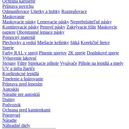
Ochrana karosérie
Príprava povrchu
Odmastňovace
Utierky a hubky
Rozprašovace
Maskovanie
Maskovacie pásky
Lemovacie pásky
Neprebrúsiteľné pásky
Kontúrovacie pásky
Penové pásky
Zakrývacie fólie
Maskovcie
papiere
Obojstranné lepiace pásky
Pomocný materiál
Plechovky a vedrá
Miešacie kelímky
Sitká
Korekčné štetce
Spreje
Farby RAL v spreji
Plnenie sprejov
2K spreje
Doplnkové spreje
Vybavenie lakovní
Stojany
Filtre
Striekacie pištole
Vysávače
Pištole na lepidlá a tmely
UV a infra žiariče
Konštrukcné lepidlá
Tmelenie a špárovanie
Príprava pred lepením
Autosklo
Náradie pre autosklá
Dutiny
Podvozok
Ochrana pred kamienkami
Priemysel
Náradie
Náhradné diely