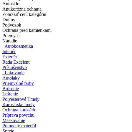
Autosklo
Antikorózna ochrana
Zobraziť celú kategóriu
Dutiny
Podvozok
Ochrana pred kamienkami
Priemysel
Náradie
Autokozmetika
Interiér
Exteriér
Rada Excelent
Príslušenstvo
Lakovanie
Autolaky
Priemyslné farby
Brúsenie
Leštenie
Polyesterové Tmely
Karosárske tmely
Ochrana karosérie
Príprava povrchu
Maskovanie
Pomocný materiál
Spreje