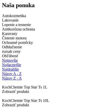
Naša ponuka
Autokozmetika
Lakovanie
Lepenie a tesnenie
Antikorózna ochrana
Karavany
Čistenie motora
Ochranné pomôcky
Odhlučnenie
rozsah ceny
Obľúbené
Najnovšie
Najlacnejšie
Najdrahšie
Názov A - Z
Názov Z - A
KochChemie Top Star Ts 1L
Zobraziť produkt
KochChemie Top Star Ts 10L
Zobraziť produkt